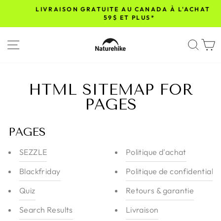
Passer
LIVRAISON GRATUITE AU CANADA À L'ACHAT DE
au
59$ ET PLUS*
Diaporama
contenu
Pause
NAVIGATION
REC
HTML SITEMAP FOR
PAGES
PAGES
SEZZLE
Politique d'achat
Blackfriday
Politique de confidentialit
Quiz
Retours & garantie
Search Results
Livraison